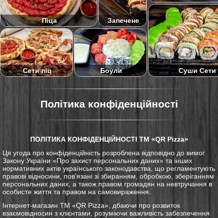
Піца
Запечене
Суши Сети
Сети піц
Боули
Політика конфіденційності
ПОЛІТИКА КОНФІДЕНЦІЙНОСТІ ТМ «QR Pizza»
Ця угода про конфіденційність розроблена відповідно до вимог
Закону України «Про захист персональних даних» та інших
нормативних актів українського законодавства, що регламентують
правові відносини, пов'язані зі збиранням, обробкою, зберіганням
персональних даних, а також правом громадян на невтручання в
особисте життя та правом на самовираження.
Інтернет-магазин ТМ «QR Pizza», дбаючи про розвиток
взаємовідносин з клієнтами, розуміючи важливість забезпечення