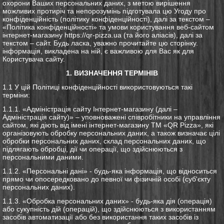
охорони Ваших персональних даних, з метою вирішення
можливих протиріч та непорозумінь підготувала цю Угоду про
конфіденційність (політику конфіденційності), далі за текстом –
«Політика конфіденційності» та умови користування веб-сайтом
інтернет-магазину https://qr-pizza.ua (та його аліасів), далі за
текстом – сайт. Будь ласка, уважно прочитайте цю сторінку.
інформація, викладена на ній, є важливою для Вас як для
Користувача сайту.
1. ВИЗНАЧЕННЯ ТЕРМІНІВ
1.1 У цій Політиці конфіденційності використовуються такі
терміни:
1.1.1. «Адміністрація сайту Інтернет-магазину (далі –
Адміністрація сайту)» – уповноважені співробітники на управління
сайтом, які діють від імені інтернет-магазину ТМ «QR Pizza», які
організовують обробку персональних даних, а також визначає цілі
обробки персональних даних, склад персональних даних, що
підлягають обробці, дії чи операції, що здійснюються з
персональними даними.
1.1.2. «Персональні дані» - будь-яка інформація, що відноситься
прямо чи опосередковано до певної чи фізичній особі (суб'єкту
персональних даних).
1.1.3. «Обробка персональних даних» - будь-яка дія (операція)
або сукупність дій (операцій), що здійснюються з використанням
засобів автоматизації або без використання таких засобів із