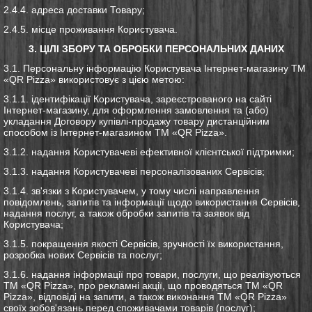
2.4.4. адреса доставки Товару;
2.4.5. місце проживання Користувача.
3. ЦІЛІ ЗБОРУ ТА ОБРОБКИ ПЕРСОНАЛЬНИХ ДАНИХ
3.1. Персональну інформацію Користувача Інтернет-магазину ТМ
«QR Pizza» використовує з цією метою:
3.1.1. ідентифікації Користувача, зареєстрованого на сайті
Інтернет-магазину, для оформлення замовлення та (або)
укладання Договору купівлі-продажу товару дистанційним
способом із Інтернет-магазином ТМ «QR Pizza».
3.1.2. надання Користувачеві ефективної клієнтської підтримки;
3.1.3. надання Користувачеві персоналізованих Сервісів;
3.1.4. зв'язки з Користувачем, у тому числі направлення
повідомлень, запитів та інформації щодо використання Сервісів,
надання послуг, а також обробки запитів та заявок від
Користувача;
3.1.5. покращення якості Сервісів, зручності їх використання,
розробка нових Сервісів та послуг;
3.1.6. надання інформації про товари, послуги, що реалізуються
ТМ «QR Pizza», про рекламні акції, що проводяться ТМ «QR
Pizza», відповіді на запити, а також виконання ТМ «QR Pizza»
своїх зобов'язань перед споживачами товарів (послуг);