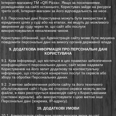
Інтернет-магазину ТМ «QR Pizza». Якщо за посиланнями,
розміщеними на сайті останнього, Користувач зайде на ресурси
третіх осіб, Інтернет-магазин за його відповідальність не несе.
8.3. Персональні дані Користувача можуть бути використані в
юридичних цілях у суді або на етапах, які ведуть до можливого
звернення до суду через те, що сайт або послуги
використовувалися неналежним чином.
Користувач обізнаний, що Адміністрація сайту може бути змушена
повідомити персональні дані на вимогу органів державної влади.
9. ДОДАТКОВА ІНФОРМАЦІЯ ПРО ПЕРСОНАЛЬНІ ДАНІ
КОРИСТУВАЧА
9.1. Крім інформації, що міститься в цих правилах забезпечення
конфіденційності персональних даних, сайт може надавати
Користувачеві на його запит додаткову та контекстуальну
інформацію, що стосується конкретних послуг та сервісів або
збору та обробки Персональних даних.
9.2. З метою забезпечення роботи сайту та його технічного
обслуговування сайт і будь-які сторонні сервіси можуть вести
файли, в яких реєструється взаємодія сайту з Користувачами
(системні журнали), або використовувати з цією метою інші
Персональні дані (зокрема, IP-адресу).
10. ДОДАТКОВІ УМОВИ
10.1. Адміністрація сайту має право вносити зміни до цієї