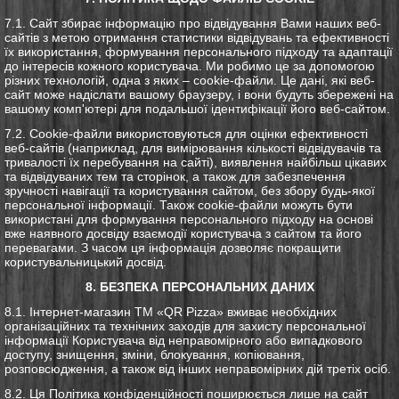
7.1. Сайт збирає інформацію про відвідування Вами наших веб-
сайтів з метою отримання статистики відвідувань та ефективності
їх використання, формування персонального підходу та адаптації
до інтересів кожного користувача. Ми робимо це за допомогою
різних технологій, одна з яких – cookie-файли. Це дані, які веб-
сайт може надіслати вашому браузеру, і вони будуть збережені на
вашому комп'ютері для подальшої ідентифікації його веб-сайтом.
7.2. Cookie-файли використовуються для оцінки ефективності
веб-сайтів (наприклад, для вимірювання кількості відвідувачів та
тривалості їх перебування на сайті), виявлення найбільш цікавих
та відвідуваних тем та сторінок, а також для забезпечення
зручності навігації та користування сайтом, без збору будь-якої
персональної інформації. Також cookie-файли можуть бути
використані для формування персонального підходу на основі
вже наявного досвіду взаємодії користувача з сайтом та його
перевагами. З часом ця інформація дозволяє покращити
користувальницький досвід.
8. БЕЗПЕКА ПЕРСОНАЛЬНИХ ДАНИХ
8.1. Інтернет-магазин ТМ «QR Pizza» вживає необхідних
організаційних та технічних заходів для захисту персональної
інформації Користувача від неправомірного або випадкового
доступу, знищення, зміни, блокування, копіювання,
розповсюдження, а також від інших неправомірних дій третіх осіб.
8.2. Ця Політика конфіденційності поширюється лише на сайт