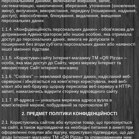
персональними даними, включаючи збирання, запис,
систематизацію, накопичення, зберігання, уточнення (оновлення,
зміну), вилучення, використання, передачу (поширення, надання,
доступ), знеособлення, блокування, видалення, знищення
персональних даних.
1.1.4. «Конфіденційність персональних даних» - обов'язкова для
дотримання Адміністратором або іншою особою, яка отримала
доступ до персональних даних, вимога не допускати їх
поширення без згоди суб'єкта персональних даних або наявності
іншої законної підстави.
1.1.5. «Користувач сайту Інтернет-магазину ТМ «QR Pizza» –
особа, яка має доступ до Сайту, через мережу Інтернет та
використовує Сайт інтернет-магазину.
1.1.6. "Cookies" — невеликий фрагмент даних, надісланий веб-
сервером і зберігається на комп'ютері користувача, який веб-
клієнт або веб-браузер щоразу пересилає веб-серверу в HTTP-
запиті, намагаючись відкрити сторінку відповідного сайту.
1.1.7. IP-адреса — унікальна мережна адреса вузла в
комп'ютерній мережі, побудованій за протоколом IP.
2. ПРЕДМЕТ ПОЛІТИКИ КОНФІДЕНЦІЙНОСТІ
2.1. Користуючись сайтом або купуючи товар, що пропонується
на сайті, а також відповідаючи на необхідні питання в анкеті при
оформленні покупки або відгуку, користувач підтверджує, що дає
згоду Інтернет-магазину ТМ «QR Pizza» та уповноваженим ним