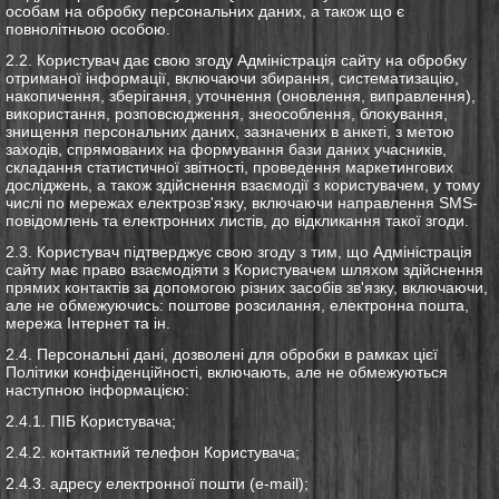
особам на обробку персональних даних, а також що є
повнолітньою особою.
2.2. Користувач дає свою згоду Адміністрація сайту на обробку
отриманої інформації, включаючи збирання, систематизацію,
накопичення, зберігання, уточнення (оновлення, виправлення),
використання, розповсюдження, знеособлення, блокування,
знищення персональних даних, зазначених в анкеті, з метою
заходів, спрямованих на формування бази даних учасників,
складання статистичної звітності, проведення маркетингових
досліджень, а також здійснення взаємодії з користувачем, у тому
числі по мережах електрозв'язку, включаючи направлення SMS-
повідомлень та електронних листів, до відкликання такої згоди.
2.3. Користувач підтверджує свою згоду з тим, що Адміністрація
сайту має право взаємодіяти з Користувачем шляхом здійснення
прямих контактів за допомогою різних засобів зв'язку, включаючи,
але не обмежуючись: поштове розсилання, електронна пошта,
мережа Інтернет та ін.
2.4. Персональні дані, дозволені для обробки в рамках цієї
Політики конфіденційності, включають, але не обмежуються
наступною інформацією:
2.4.1. ПІБ Користувача;
2.4.2. контактний телефон Користувача;
2.4.3. адресу електронної пошти (e-mail);