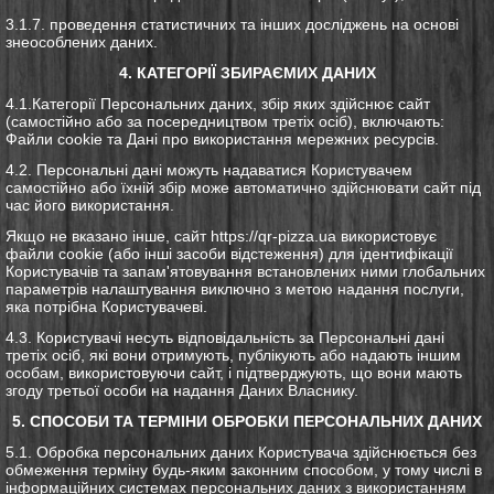
3.1.7. проведення статистичних та інших досліджень на основі
знеособлених даних.
4. КАТЕГОРІЇ ЗБИРАЄМИХ ДАНИХ
4.1.Категорії Персональних даних, збір яких здійснює сайт
(самостійно або за посередництвом третіх осіб), включають:
Файли cookie та Дані про використання мережних ресурсів.
4.2. Персональні дані можуть надаватися Користувачем
самостійно або їхній збір може автоматично здійснювати сайт під
час його використання.
Якщо не вказано інше, сайт https://qr-pizza.ua використовує
файли cookie (або інші засоби відстеження) для ідентифікації
Користувачів та запам'ятовування встановлених ними глобальних
параметрів налаштування виключно з метою надання послуги,
яка потрібна Користувачеві.
4.3. Користувачі несуть відповідальність за Персональні дані
третіх осіб, які вони отримують, публікують або надають іншим
особам, використовуючи сайт, і підтверджують, що вони мають
згоду третьої особи на надання Даних Власнику.
5. СПОСОБИ ТА ТЕРМІНИ ОБРОБКИ ПЕРСОНАЛЬНИХ ДАНИХ
5.1. Обробка персональних даних Користувача здійснюється без
обмеження терміну будь-яким законним способом, у тому числі в
інформаційних системах персональних даних з використанням