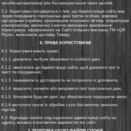
засобів автоматизації або без використання таких засобів.
5.2. Користувач погоджується з тим, що Адміністрація сайту має
право передавати персональні дані третім особам, зокрема
кур'єрським службам, організаціям поштового зв'язку, операторам
електрозв'язку, виключно з метою виконання замовлення
Користувача, оформленого на Сайті Інтернет-магазину ТМ «QR
Pizza», включаючи доставку Товару .
6. ПРАВА КОРИСТУВАЧІВ
6.1. Користувачі мають право:
6.1.1. дізнатися, чи були збережені їх особисті дані;
6.1.2. звертатися до Адміністрації сайту, щоб дізнатися про їх
зміст та походження;
6.1.3. перевірити їх достовірність чи попросити їх доповнити;
6.1.4. видалити, оновити або виправити свої персональні дані;
6.1.5. блокувати будь-які дані, що зберігаються порушуючи закон;
6.1.6 виступити проти їх обробки з усіх без винятку законних
підстав.
6.2. Відповідні запити слід надсилати адміністрації сайту на
адресу, вказану в контактних відомостях на сайті.
7. ПОЛІТИКА ЩОДО ФАЙЛІВ COOKIE