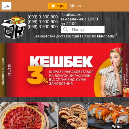
Меню
UA
0 грн
Приймаємо
(093) 3-900-900
замовлення
с 10:00
(098) 3-900-900
до 22:00
(066) 3-900-900
Искать:
ПОИСК
*
Безкоштовна доставка суші та піци по
Миколаєву
Роли