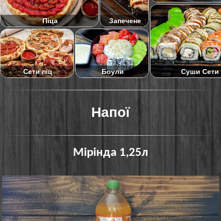
Піца
Запечене
Суши Сети
Сети піц
Боули
Напої
Мірінда 1,25л