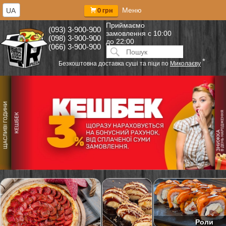
Меню
UA
0 грн
Приймаємо
(093) 3-900-900
замовлення
с 10:00
(098) 3-900-900
до 22:00
(066) 3-900-900
Искать:
ПОИСК
*
Безкоштовна доставка суші та піци по
Миколаєву
Роли