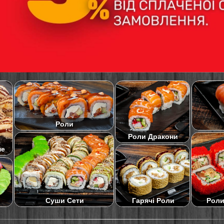
Роли
Роли Дракони
не
Суши Сети
Роли
Гарячі Роли