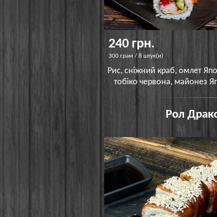
240 грн.
300 грам / 8 штук(и)
Рис, сніжний краб, омлет Яп
тобіко червона, майонез Япо
Рол Драко