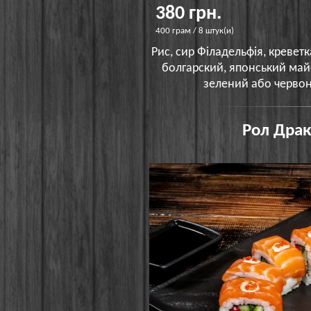
380 грн.
400 грам / 8 штук(и)
Рис, сир Філадельфія, креветк
болгарский, японський май
зелений або червон
Рол Драк