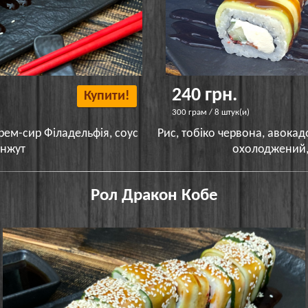
240 грн.
Купити!
300 грам / 8 штук(и)
крем-сир Філадельфія, соус
Рис, тобіко червона, авокад
унжут
охолоджений, 
Рол Дракон Кобе