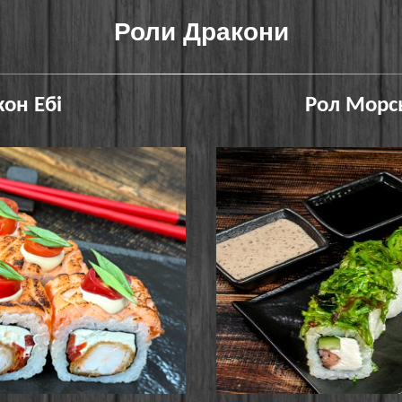
Роли Дракони
он Ебі
Рол Морс