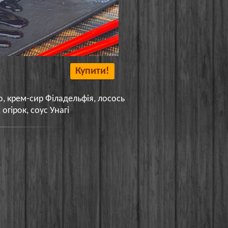
Купити!
о, крем-сир Філадельфія, лосось
огірок, соус Унагі