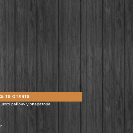
а та оплата
вашого району у оператора
г