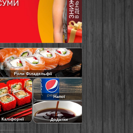
Роли Філадельфії
Напої
 Каліфорнії
Додатки