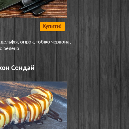
Купити!
дельфія, огірок, тобіко червона,
ко зелена
кон Сендай