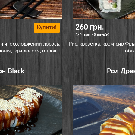
260 грн.
Купити!
280 грам / 8 штук(и)
онія, охолоджений лосось,
Рис, креветка, крем-сир Філа
нія, ікра лосося, огірок
тобі
н Black
Рол Дра