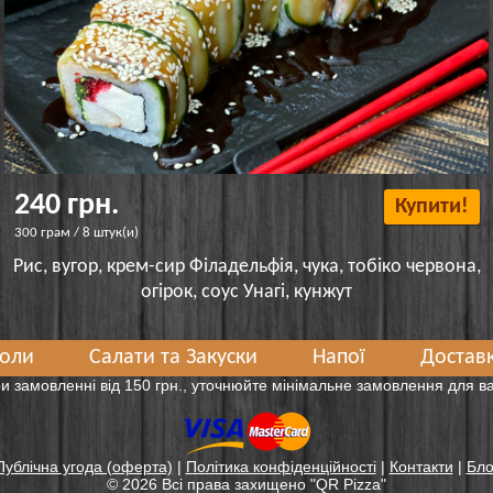
240 грн.
Купити!
300 грам / 8 штук(и)
Рис, вугор, крем-сир Філадельфія, чука, тобіко червона,
огірок, соус Унагі, кунжут
оли
Салати та Закуски
Напої
Доставк
и замовленні від 150 грн., уточнюйте мінімальне замовлення для 
Публічна угода (оферта)
|
Політика конфіденційності
|
Контакти
|
Бло
© 2026 Всі права захищенo "QR Pizza"