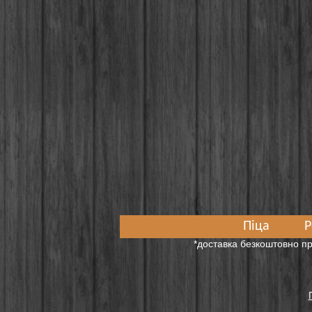
Піца
Р
*доставка безкоштовно пр