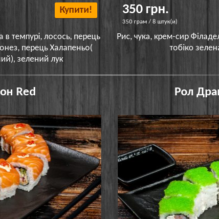
350 грн.
Купити!
350 грам / 8 штук(и)
а в темпурі, лосось, перець
Рис, чука, крем-сир Філаде
онез, перець Халапеньо(
тобіко зелен
ий), зелений лук
он Red
Рол Дра