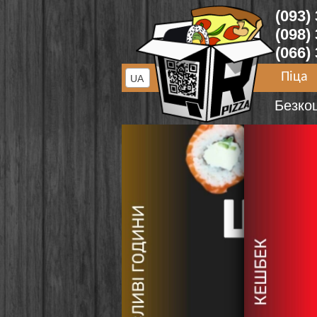
(093)
(098)
(066)
Піца
UA
Безко