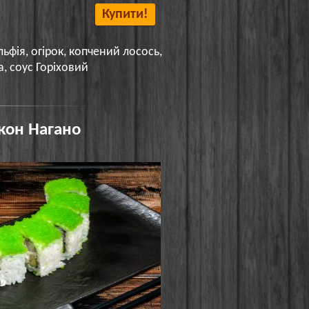
Купити!
льфія, огірок, копчений лосось,
а, соус Горіховий
кон Нагано