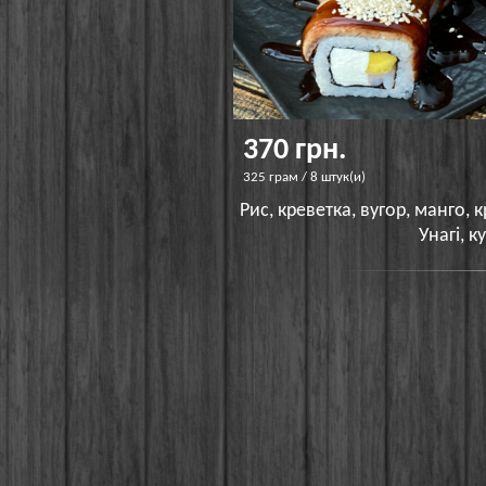
370 грн.
325 грам / 8 штук(и)
Рис, креветка, вугор, манго, 
Унагі, к