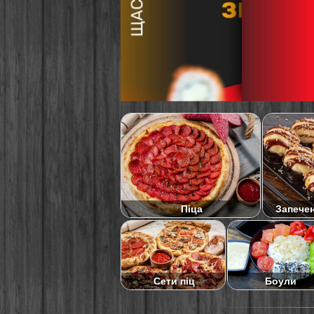
Піца
Запече
Сети піц
Боули